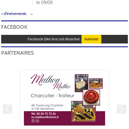
le 09/08
+ d'évènements
FACEBOOK
Facebook (like box) est désactivé.
Autoriser
PARTENAIRES
Précedent
Sui