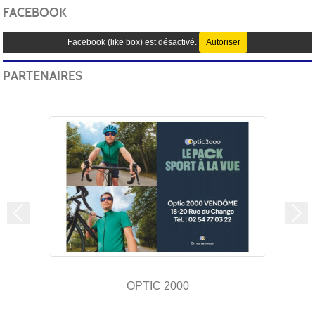
FACEBOOK
Facebook (like box) est désactivé.
Autoriser
PARTENAIRES
Précedent
Sui
OPTIC 2000