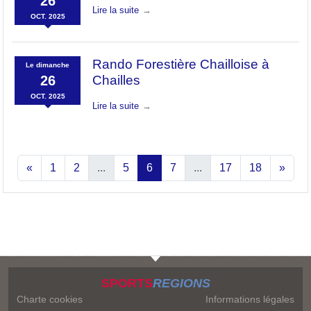
26
Lire la suite
OCT.
2025
Rando Forestière Chailloise à
Le
dimanche
26
Chailles
OCT.
2025
Lire la suite
«
1
2
...
5
6
7
...
17
18
»
SPORTS
REGIONS
Charte cookies
Informations légales