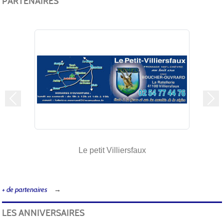
PARTENAIRES
Précedent
Sui
Le petit Villiersfaux
+ de partenaires
LES ANNIVERSAIRES