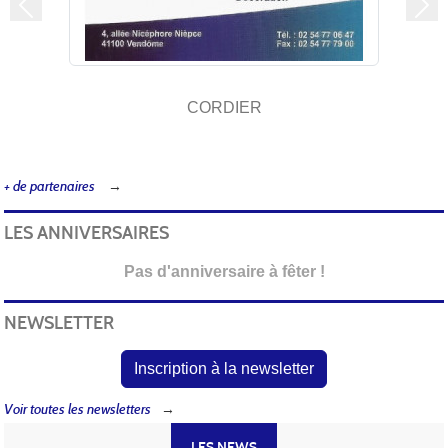
Précedent
Sui
CORDIER
+ de partenaires
LES ANNIVERSAIRES
Pas d'anniversaire à fêter !
NEWSLETTER
Inscription à la newsletter
Voir toutes les newsletters
LES NEWS