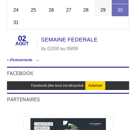
24
25
26
27
28
29
30
31
02
SEMAINE FEDERALE
AOÛT
du 02/08 au 09/08
+ d'évènements
FACEBOOK
Facebook (like box) est désactivé.
Autoriser
PARTENAIRES