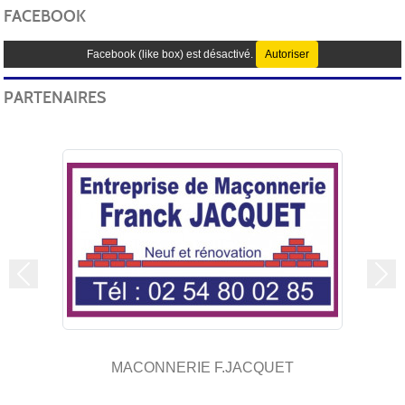
FACEBOOK
Facebook (like box) est désactivé.
Autoriser
PARTENAIRES
Précedent
Sui
MACONNERIE F.JACQUET