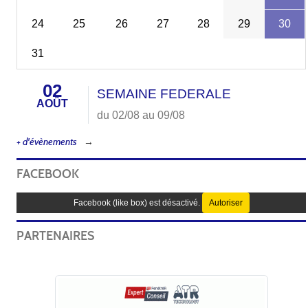
24
25
26
27
28
29
30
31
02
SEMAINE FEDERALE
AOÛT
du 02/08 au 09/08
+ d'évènements
FACEBOOK
Facebook (like box) est désactivé.
Autoriser
PARTENAIRES