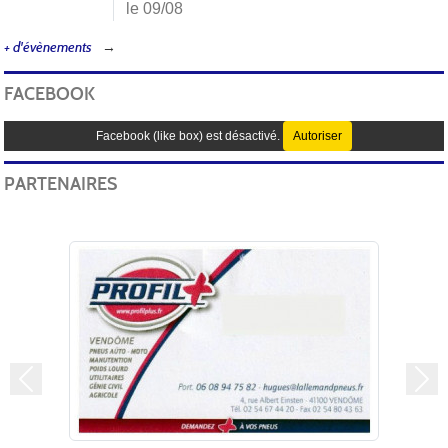
le 09/08
+ d'évènements
FACEBOOK
Facebook (like box) est désactivé.
Autoriser
PARTENAIRES
Précedent
Sui