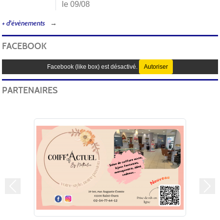
le 09/08
+ d'évènements
FACEBOOK
Facebook (like box) est désactivé.
Autoriser
PARTENAIRES
Précedent
Sui