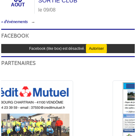
SORTIE CLUB
AOÛT
le 09/08
+ d'évènements
FACEBOOK
Facebook (like box) est désactivé.
Autoriser
PARTENAIRES
Précedent
Sui