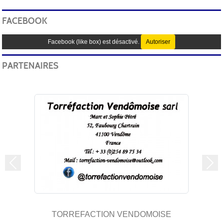
FACEBOOK
Facebook (like box) est désactivé.
Autoriser
PARTENAIRES
Précedent
Sui
TORREFACTION VENDOMOISE