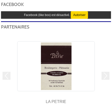
FACEBOOK
Facebook (like box) est désactivé.
Autoriser
PARTENAIRES
Précedent
Sui
LA PETRIE