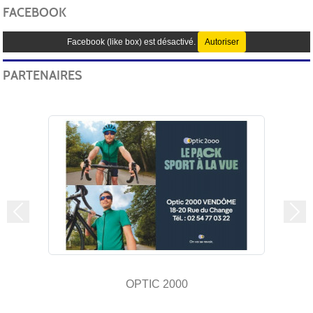
FACEBOOK
Facebook (like box) est désactivé.
Autoriser
PARTENAIRES
Précedent
Sui
OPTIC 2000