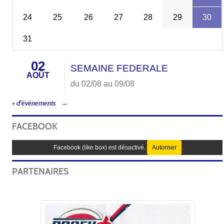
24
25
26
27
28
29
30
31
02
SEMAINE FEDERALE
AOÛT
du 02/08 au 09/08
+ d'évènements
FACEBOOK
Facebook (like box) est désactivé.
Autoriser
PARTENAIRES