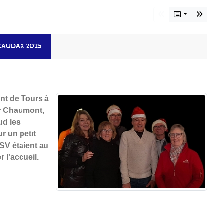
CAUDAX 2025
nt de Tours à
ar Chaumont,
ud les
ur un petit
USV étaient au
 l'accueil.
ux.